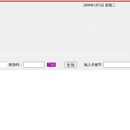
2009年5月5日 星期二
态
│
文件资料
│
特色推荐
│
青年卡
│
服务专区
│
青联青企协
│
品牌工作
│
调研工作
附加码：
7349
输入关键字: