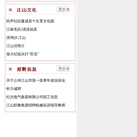
·
民声社区建成首个生育文化园
·
江南毛氏•清漾祖居
·
浪淘沙.江山
·
江山话简介
·
柴大纪练兵打“官话”
·
关于公布江山市第一批青年就业创业..
·
科力诚聘
·
纪元电气集团有限公司招工信息
·
江山职教集团招聘机械实训指导教师..