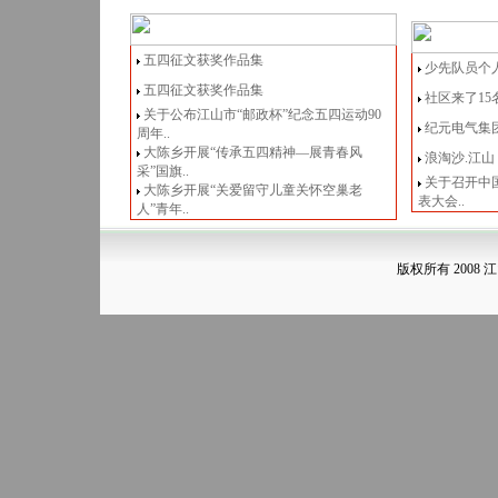
五四征文获奖作品集
少先队员个
五四征文获奖作品集
社区来了15
关于公布江山市“邮政杯”纪念五四运动90
纪元电气集
周年..
大陈乡开展“传承五四精神—展青春风
浪淘沙.江山
采”国旗..
关于召开中
大陈乡开展“关爱留守儿童关怀空巢老
表大会..
人”青年..
版权所有 2008 江山青