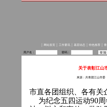
│
网站首页
│
工作要讯
│
基层动态
│
特色推荐
│
青
用户名：
密码：
关于表彰江山
来源：共青团江山市委 发
市直各团组织、各有关
90
为纪念
五四运动
周