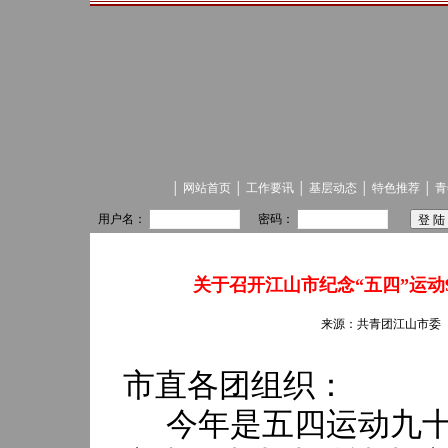
│
网站首页
│
工作要讯
│
基层动态
│
特色推荐
│
青
用户名：
密码：
关于召开江山市纪念“五四”运动
来源：共青团江山市委 发
市直
各团组织：
今年是五四运动九