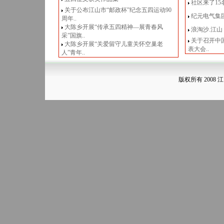
社区来了15
关于公布江山市“邮政杯”纪念五四运动90
纪元电气集
周年..
大陈乡开展“传承五四精神—展青春风
浪淘沙.江山
采”国旗..
关于召开中
大陈乡开展“关爱留守儿童关怀空巢老
表大会..
人”青年..
版权所有 2008 江山青