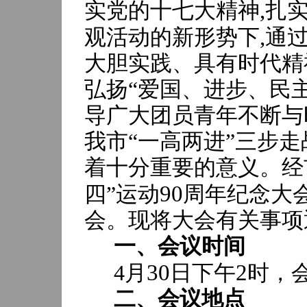
,
实党的十七大精神
扎
,
观活动的新形势下
通
大胆实践、具有时代精
弘扬“爱国、进步、民
导广大团员青年不断与
我市“一高两进”三步
着十分重要的意义。经
90
四”运动
周年纪念大
会。现将大会有关事项
一、会议时间
30
2
4
月
日下午
时，
二、会议地点