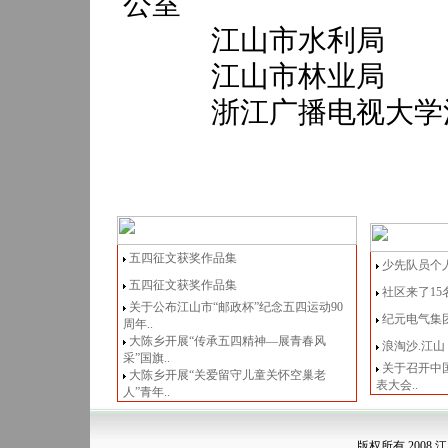
公室
江山市水利局
江山市林业局
浙江广播电视大学
五四征文获奖作品集
少先队员个
五四征文获奖作品集
社区来了15
关于公布江山市“邮政杯”纪念五四运动90
纪元电气集
周年..
大陈乡开展“传承五四精神—展青春风
浪淘沙.江山
采”国旗..
关于召开中
大陈乡开展“关爱留守儿童关怀空巢老
表大会..
人”青年..
版权所有 2008 江山青