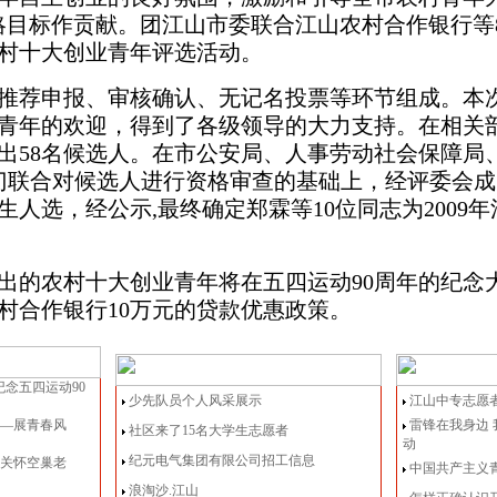
略目标作贡献。团江山市委联合江山农村合作银行等
村十大创业青年评选活动。
推荐申报、审核确认、无记名投票等环节组成。本
青年的欢迎，得到了各级领导的大力支持。在相关
出
58
名候选人。在市公安局、人事劳动社会保障局
门联合对候选人进行资格审查的基础上，经评委会成
生人选，经公示,最终确定郑霖等
10
位同志为
2009
年
出的农村十大创业青年将在五四运动
90
周年的纪念
村合作银行
10
万元的贷款优惠政策。
纪念五四运动90
少先队员个人风采展示
江山中专志愿
神—展青春风
雷锋在我身边
社区来了15名大学生志愿者
动
纪元电气集团有限公司招工信息
童关怀空巢老
中国共产主义
浪淘沙.江山