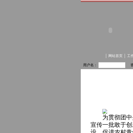
│
网站首页
│
工
用户名：
为贯彻团中
宣传一批敢于创
设、促进农村青