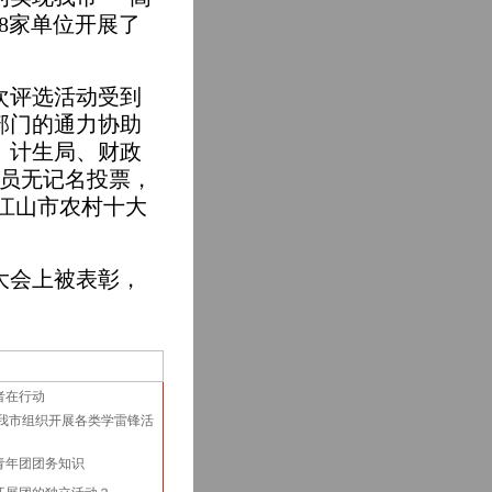
8
家单位开展了
次评选活动受到
部门的通
力协助
、计生局、财政
员无记名投票，
江山市农村十大
大会上被表彰，
者在行动
 我市组织开展各类学雷锋活
青年团团务知识