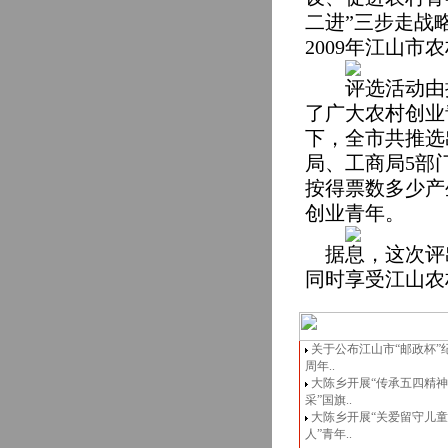
二进”三步走战
2009
年江山市农
评选活动由
了广大农村创业
下，全市共推选
局、工商局
5
部
按得票数多少产
创业青年。
据息，这次评
同时享受江山农
关于公布江山市“邮政杯”
周年..
大陈乡开展“传承五四精
采”国旗..
大陈乡开展“关爱留守儿
人”青年..