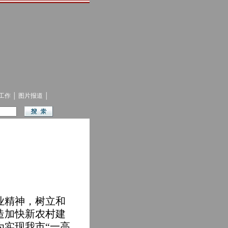
工作
│
图片报道
│
业精神，树立和
造加快新农村建
为实现我市“一高