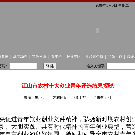
2009年5月5日 星期二
作要讯
│
基层动态
│
特色推荐
│
青年卡
│
服务专区
│
青联青企协
│
品牌工作
│
调研
密码：
输入关键字:
江山市农村十大创业青年评选结果揭晓
来源：朱小明 发布时间：2009-4-27 点击数：21
央促进青年就业创业文件精神，弘扬新时期农村创
新、大胆实践、具有时代精神的青年创业典型，营
年自主创业的良好氛围，激励和引导全市农村青年