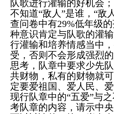
队歌进行灌输的好机会；
不知道
“
敌人
”
是谁，
“
敌
查问卷中有
29%
低年级的
种意识肯定与队歌的灌输
行灌输和培养情感当中，
受，否则不会形成强烈的
思考，队章中要求少先队
共财物，私有的财物就可
定要爱祖国、爱人民、爱
现行队章中的
“
五爱
”
与之
考队章的内容，请示中央