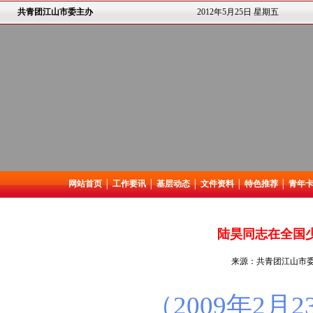
共青团江山市委主办
2012年5月25日 星期五
网站首页
│
工作要讯
│
基层动态
│
文件资料
│
特色推荐
│
青年
陆昊同志在全国
来源：共青团江山市委 
（
2009
年
2
月
2